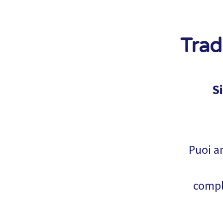
Trad
S
Puoi an
comple