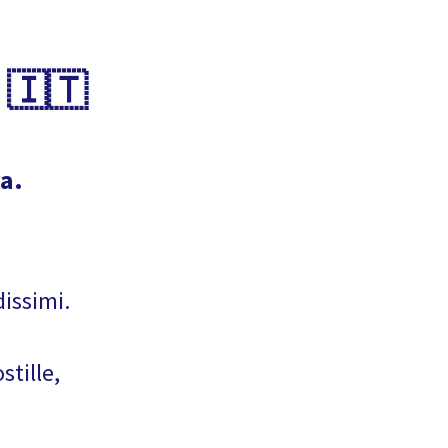
 🇮🇹
a.
dissimi.
stille,