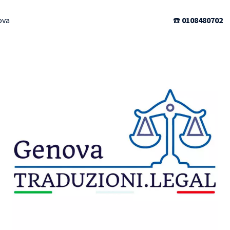
ova
☎️
0108480702