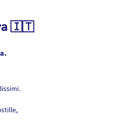
va 🇮🇹
a.
dissimi.
stille,