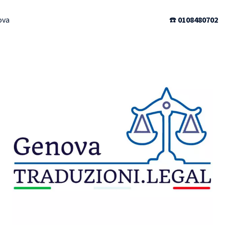
ova
☎️
0108480702