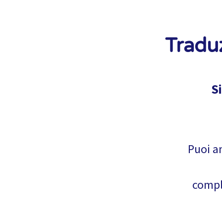
Traduz
S
Puoi an
comple