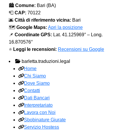
🏙️
Comune:
Bari (BA)
📮
CAP:
70122
🌆
Città di riferimento vicina:
Bari
🗺️
Google Maps:
Apri la posizione
📌
Coordinate GPS:
Lat. 41.125969° – Long.
16.870576°
⭐
Leggi le recensioni:
Recensioni su Google
barletta.traduzioni.legal
Home
Chi Siamo
Dove Siamo
Contatti
Dati Bancari
Interpretariato
Lavora con Noi
Sbobinature Giurate
Servizio Hostess