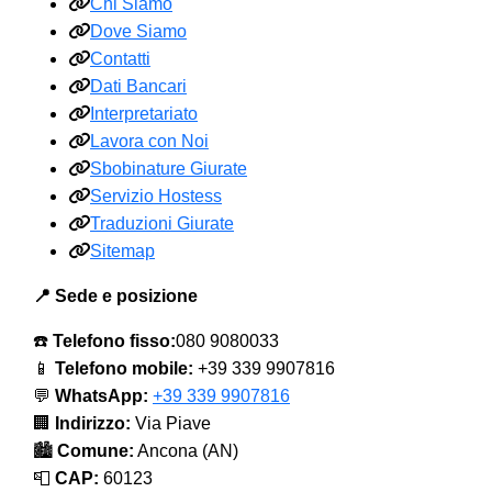
Chi Siamo
Dove Siamo
Contatti
Dati Bancari
Interpretariato
Lavora con Noi
Sbobinature Giurate
Servizio Hostess
Traduzioni Giurate
Sitemap
📍 Sede e posizione
☎️
Telefono fisso:
080 9080033
📱
Telefono mobile:
+39 339 9907816
💬
WhatsApp:
+39 339 9907816
🏢
Indirizzo:
Via Piave
🏙️
Comune:
Ancona (AN)
📮
CAP:
60123