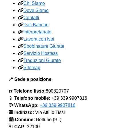
Chi Siamo
Dove Siamo
Contatti
Dati Bancari
Interpretariato
Lavora con Noi
Sbobinature Giurate
Servizio Hostess
Traduzioni Giurate
Sitemap
📍 Sede e posizione
☎️
Telefono fisso:
800820707
📱
Telefono mobile:
+39 339 9907816
💬
WhatsApp:
+39 339 9907816
🏢
Indirizzo:
Via Attilio Tissi
🏙️
Comune:
Belluno (BL)
📮
CAP:
32100