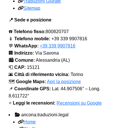
Traduzioni Giurate
Sitemap
📍 Sede e posizione
☎️
Telefono fisso:
800820707
📱
Telefono mobile:
+39 339 9907816
💬
WhatsApp:
+39 339 9907816
🏢
Indirizzo:
Via Savona
🏙️
Comune:
Alessandria (AL)
📮
CAP:
15121
🌆
Città di riferimento vicina:
Torino
🗺️
Google Maps:
Apri la posizione
📌
Coordinate GPS:
Lat. 44.907506° – Long.
8.611722°
⭐
Leggi le recensioni:
Recensioni su Google
ancona.traduzioni.legal
Home