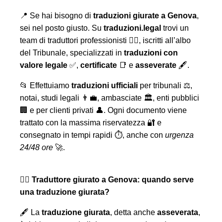
📍 Se hai bisogno di
traduzioni giurate a Genova
,
sei nel posto giusto. Su
traduzioni.legal
trovi un
team di traduttori professionisti 🧑‍⚖️, iscritti all’albo
del Tribunale, specializzati in
traduzioni con
valore legale
✅,
certificate
📑 e
asseverate
🖋️.
📂 Effettuiamo
traduzioni ufficiali
per tribunali ⚖️,
notai, studi legali 👨‍💼, ambasciate 🏛️, enti pubblici
🏢 e per clienti privati 👤. Ogni documento viene
trattato con la massima riservatezza 🔐 e
consegnato in tempi rapidi ⏱️, anche con
urgenza
24/48 ore
🚀.
🧑‍⚖️ Traduttore giurato a Genova: quando serve
una traduzione giurata?
🖋️ La
traduzione giurata
, detta anche
asseverata
,