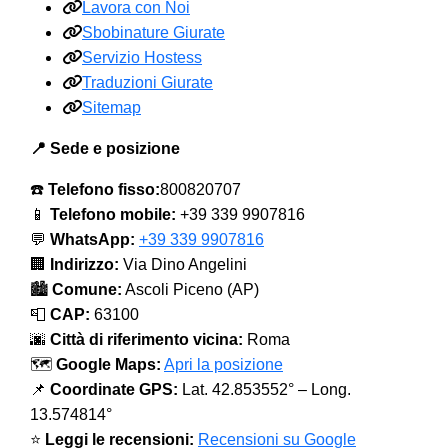
Lavora con Noi
Sbobinature Giurate
Servizio Hostess
Traduzioni Giurate
Sitemap
📍 Sede e posizione
☎️
Telefono fisso:
800820707
📱
Telefono mobile:
+39 339 9907816
💬
WhatsApp:
+39 339 9907816
🏢
Indirizzo:
Via Dino Angelini
🏙️
Comune:
Ascoli Piceno (AP)
📮
CAP:
63100
🌆
Città di riferimento vicina:
Roma
🗺️
Google Maps:
Apri la posizione
📌
Coordinate GPS:
Lat. 42.853552° – Long.
13.574814°
⭐
Leggi le recensioni:
Recensioni su Google