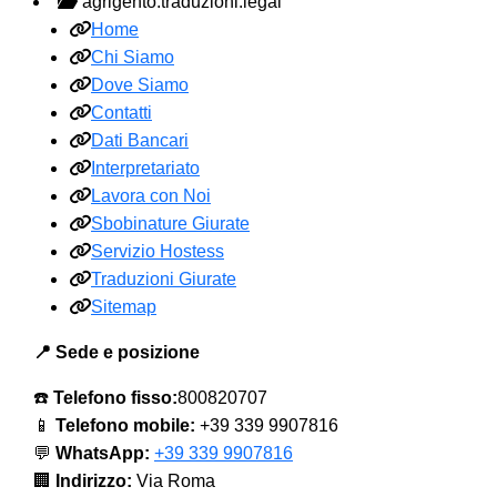
agrigento.traduzioni.legal
Home
Chi Siamo
Dove Siamo
Contatti
Dati Bancari
Interpretariato
Lavora con Noi
Sbobinature Giurate
Servizio Hostess
Traduzioni Giurate
Sitemap
📍 Sede e posizione
☎️
Telefono fisso:
800820707
📱
Telefono mobile:
+39 339 9907816
💬
WhatsApp:
+39 339 9907816
🏢
Indirizzo:
Via Roma