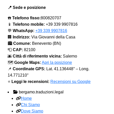
📍 Sede e posizione
☎️
Telefono fisso:
800820707
📱
Telefono mobile:
+39 339 9907816
💬
WhatsApp:
+39 339 9907816
🏢
Indirizzo:
Via Giovanni della Casa
🏙️
Comune:
Benevento (BN)
📮
CAP:
82100
🌆
Città di riferimento vicina:
Salerno
🗺️
Google Maps:
Apri la posizione
📌
Coordinate GPS:
Lat. 41.136448° – Long.
14.771210°
⭐
Leggi le recensioni:
Recensioni su Google
bergamo.traduzioni.legal
Home
Chi Siamo
Dove Siamo