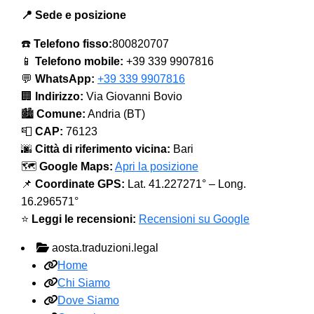
📍 Sede e posizione
☎️
Telefono fisso:
800820707
📱
Telefono mobile:
+39 339 9907816
💬
WhatsApp:
+39 339 9907816
🏢
Indirizzo:
Via Giovanni Bovio
🏙️
Comune:
Andria (BT)
📮
CAP:
76123
🌆
Città di riferimento vicina:
Bari
🗺️
Google Maps:
Apri la posizione
📌
Coordinate GPS:
Lat. 41.227271° – Long.
16.296571°
⭐
Leggi le recensioni:
Recensioni su Google
aosta.traduzioni.legal
Home
Chi Siamo
Dove Siamo