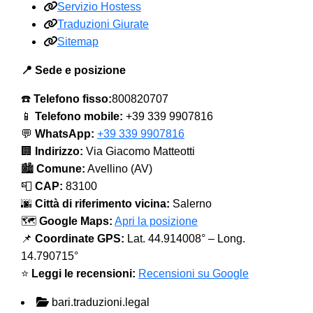
Servizio Hostess
Traduzioni Giurate
Sitemap
📍 Sede e posizione
☎️
Telefono fisso:
800820707
📱
Telefono mobile:
+39 339 9907816
💬
WhatsApp:
+39 339 9907816
🏢
Indirizzo:
Via Giacomo Matteotti
🏙️
Comune:
Avellino (AV)
📮
CAP:
83100
🌆
Città di riferimento vicina:
Salerno
🗺️
Google Maps:
Apri la posizione
📌
Coordinate GPS:
Lat. 44.914008° – Long.
14.790715°
⭐
Leggi le recensioni:
Recensioni su Google
bari.traduzioni.legal