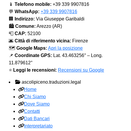
📱
Telefono mobile:
+39 339 9907816
💬
WhatsApp:
+39 339 9907816
🏢
Indirizzo:
Via Giuseppe Garibaldi
🏙️
Comune:
Arezzo (AR)
📮
CAP:
52100
🌆
Città di riferimento vicina:
Firenze
🗺️
Google Maps:
Apri la posizione
📌
Coordinate GPS:
Lat. 43.463256° – Long.
11.879612°
⭐
Leggi le recensioni:
Recensioni su Google
ascolipiceno.traduzioni.legal
Home
Chi Siamo
Dove Siamo
Contatti
Dati Bancari
Interpretariato