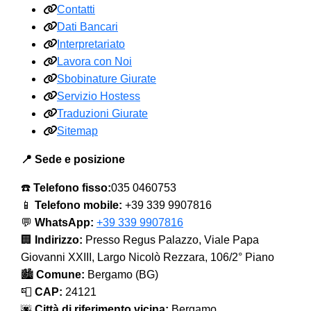
Contatti
Dati Bancari
Interpretariato
Lavora con Noi
Sbobinature Giurate
Servizio Hostess
Traduzioni Giurate
Sitemap
📍 Sede e posizione
☎️
Telefono fisso:
035 0460753
📱
Telefono mobile:
+39 339 9907816
💬
WhatsApp:
+39 339 9907816
🏢
Indirizzo:
Presso Regus Palazzo, Viale Papa
Giovanni XXIII, Largo Nicolò Rezzara, 106/2° Piano
🏙️
Comune:
Bergamo (BG)
📮
CAP:
24121
🌆
Città di riferimento vicina:
Bergamo