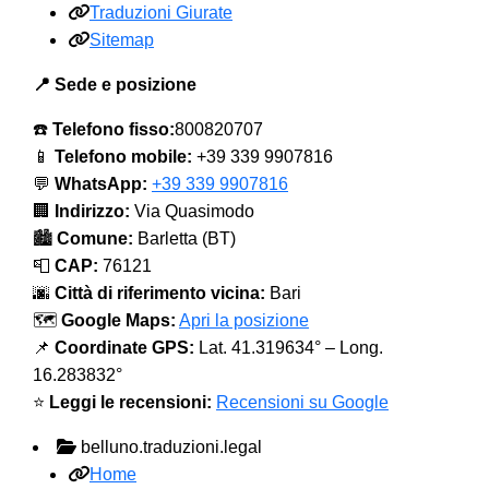
Traduzioni Giurate
Sitemap
📍 Sede e posizione
☎️
Telefono fisso:
800820707
📱
Telefono mobile:
+39 339 9907816
💬
WhatsApp:
+39 339 9907816
🏢
Indirizzo:
Via Quasimodo
🏙️
Comune:
Barletta (BT)
📮
CAP:
76121
🌆
Città di riferimento vicina:
Bari
🗺️
Google Maps:
Apri la posizione
📌
Coordinate GPS:
Lat. 41.319634° – Long.
16.283832°
⭐
Leggi le recensioni:
Recensioni su Google
belluno.traduzioni.legal
Home