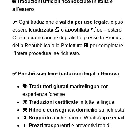
🌐 Traduzioni ufficiali riconosciute in Italia e
all’estero
📌 Ogni traduzione è
valida per uso legale
, e può
essere
legalizzata
📠 o
apostillata
📨 per l’estero.
Ci occupiamo anche di pratiche presso la Procura
della Repubblica o la Prefettura 🏢 per completare
l’intera procedura, se richiesto.
✅ Perché scegliere traduzioni.legal a Genova
🗣️
Traduttori giurati madrelingua
con
esperienza forense
🌍
Traduzioni certificate
in tutte le lingue
🚚
Ritiro e consegna a domicilio
su richiesta
📱
Supporto
anche tramite WhatsApp e email
💵
Prezzi trasparenti
e preventivi rapidi