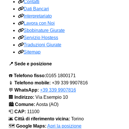
Contatti
Dati Bancari
Interpretariato
Lavora con Noi
Sbobinature Giurate
Servizio Hostess
Traduzioni Giurate
Sitemap
📍 Sede e posizione
☎️
Telefono fisso:
0165 1800171
📱
Telefono mobile:
+39 339 9907816
💬
WhatsApp:
+39 339 9907816
🏢
Indirizzo:
Via Esempio 10
🏙️
Comune:
Aosta (AO)
📮
CAP:
11100
🌆
Città di riferimento vicina:
Torino
🗺️
Google Maps:
Apri la posizione