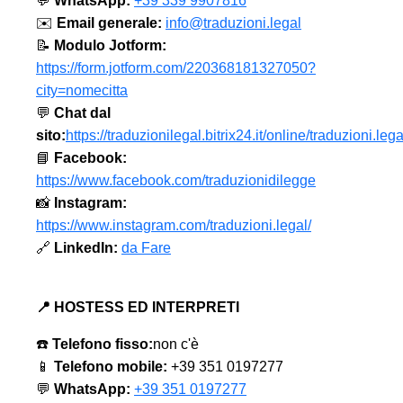
💬
WhatsApp:
+39 339 9907816
✉️
Email generale:
info@traduzioni.legal
📝
Modulo Jotform:
https://form.jotform.com/220368181327050?
city=nomecitta
💬
Chat dal
sito:
https://traduzionilegal.bitrix24.it/online/traduzioni.lega
📘
Facebook:
https://www.facebook.com/traduzionidilegge
📸
Instagram:
https://www.instagram.com/traduzioni.legal/
🔗
LinkedIn:
da Fare
📍 HOSTESS ED INTERPRETI
☎️
Telefono fisso:
non c'è
📱
Telefono mobile:
+39 351 0197277
💬
WhatsApp:
+39 351 0197277