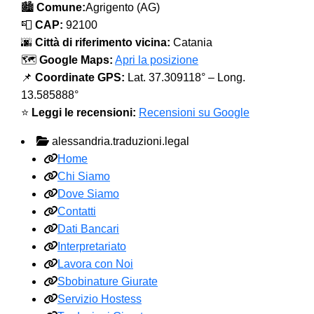
🏙️
Comune:
Agrigento (AG)
📮
CAP:
92100
🌆
Città di riferimento vicina:
Catania
🗺️
Google Maps:
Apri la posizione
📌
Coordinate GPS:
Lat. 37.309118° – Long.
13.585888°
⭐
Leggi le recensioni:
Recensioni su Google
alessandria.traduzioni.legal
Home
Chi Siamo
Dove Siamo
Contatti
Dati Bancari
Interpretariato
Lavora con Noi
Sbobinature Giurate
Servizio Hostess