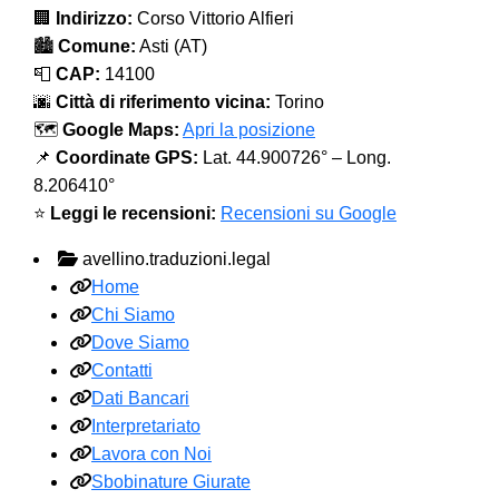
🏢
Indirizzo:
Corso Vittorio Alfieri
🏙️
Comune:
Asti (AT)
📮
CAP:
14100
🌆
Città di riferimento vicina:
Torino
🗺️
Google Maps:
Apri la posizione
📌
Coordinate GPS:
Lat. 44.900726° – Long.
8.206410°
⭐
Leggi le recensioni:
Recensioni su Google
avellino.traduzioni.legal
Home
Chi Siamo
Dove Siamo
Contatti
Dati Bancari
Interpretariato
Lavora con Noi
Sbobinature Giurate