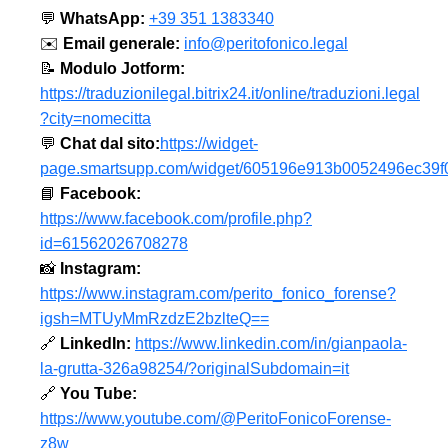
💬
WhatsApp:
+39 351 1383340
✉️
Email generale:
info@peritofonico.legal
📝
Modulo Jotform:
https://traduzionilegal.bitrix24.it/online/traduzioni.legal
?city=nomecitta
💬
Chat dal sito:
https://widget-
page.smartsupp.com/widget/605196e913b0052496ec39f
📘
Facebook:
https://www.facebook.com/profile.php?
id=61562026708278
📸
Instagram:
https://www.instagram.com/perito_fonico_forense?
igsh=MTUyMmRzdzE2bzlteQ==
🔗
LinkedIn:
https://www.linkedin.com/in/gianpaola-
la-grutta-326a98254/?originalSubdomain=it
🔗
You Tube:
https://www.youtube.com/@PeritoFonicoForense-
z8w